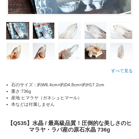
すべて見る
石のサイズ：約W6.4cm×約D4.8cm×約H17.2cm
重さ:736g
産地:ヒマラヤ（ガネシュヒマール）
本などは付属しません
【Q535】水晶 / 最高級品質！圧倒的な美しさのヒ
マラヤ・ラパ産の原石水晶 736g