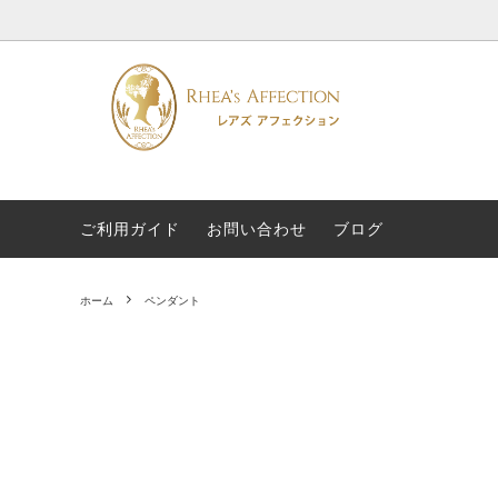
ご利用ガイド
お問い合わせ
ブログ
名前から選ぶ
糸の交換
効果か
専門家
ペンダント
About US
リング
ホーム
ペンダント
浄化グッズ
特集