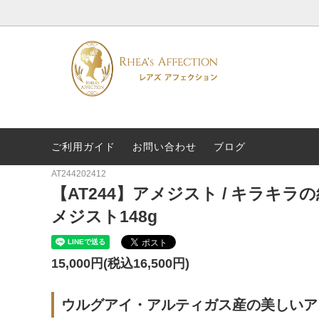
ご利用ガイド
お問い合わせ
ブログ
名前から選ぶ
糸の交換
効果か
専門家
AT244202412
ペンダント
About US
リング
【AT244】アメジスト / キラキ
浄化グッズ
特集
メジスト148g
15,000円(税込16,500円)
ウルグアイ・アルティガス産の美しいア