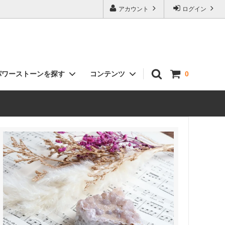
アカウント
ログイン
パワーストーンを探す
コンテンツ
0
クラスター（原石）
お客様の声
インテリア