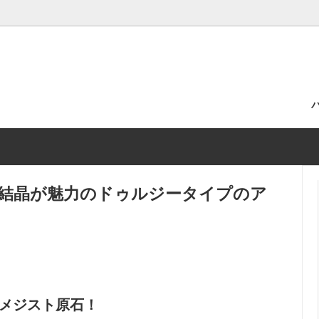
ら選ぶ
による浄化の代行
ブレスレット
よくある質問
・ピアス
ルース
ラの結晶が魅力のドゥルジータイプのア
空間別おすすめパワーストーン
メジスト原石！