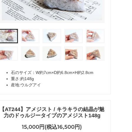
石のサイズ：W約7cm×D約6.8cm×H約2.8cm
重さ:約148g
産地:ウルグアイ
【AT244】アメジスト / キラキラの結晶が魅
力のドゥルジータイプのアメジスト148g
15,000円(税込16,500円)