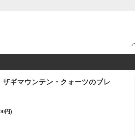
ら選ぶ
による浄化の代行
ブレスレット
よくある質問
・ピアス
ルース
ルー・ザギマウンテン・クォーツのブレ
空間別おすすめパワーストーン
00円)