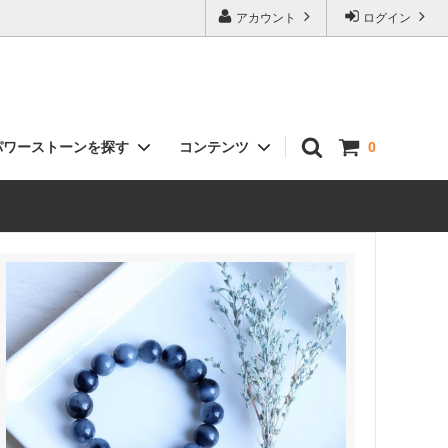
アカウント
ログイン
パワーストーンを探す
コンテンツ
0
クラスター（原石）
お客様の声
インテリア