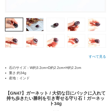
すべて見る
石のサイズ：W約3.2cm×D約2.2cm×H約2.2cm
重さ:約34g
産地：インド
【GN47】ガーネット / 大切な日にバックに入れて
持ち歩きたい勝利を引き寄せる守り石！ガーネッ
ト34g