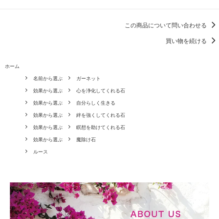
この商品について問い合わせる
買い物を続ける
ホーム
名前から選ぶ
ガーネット
効果から選ぶ
心を浄化してくれる石
効果から選ぶ
自分らしく生きる
効果から選ぶ
絆を強くしてくれる石
効果から選ぶ
瞑想を助けてくれる石
効果から選ぶ
魔除け石
ルース